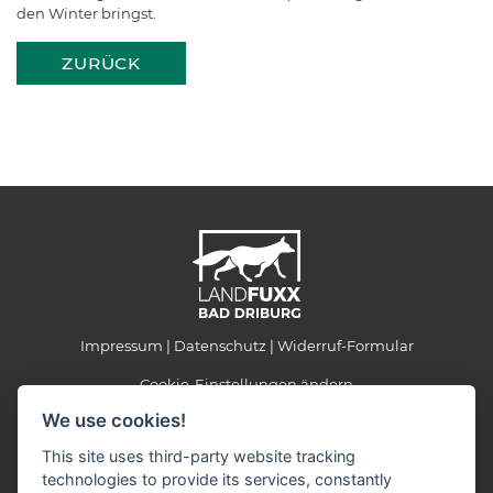
den Winter bringst.
ZURÜCK
Impressum
Datenschutz
Widerruf-Formular
Cookie-Einstellungen ändern
We use cookies!
Landfuxx Bad Driburg
This site uses third-party website tracking
Konrad-Adenauer-Ring 2a
technologies to provide its services, constantly
33014 Bad Driburg