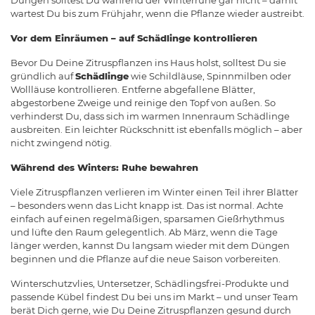
wartest Du bis zum Frühjahr, wenn die Pflanze wieder austreibt.
Vor dem Einräumen – auf Schädlinge kontrollieren
Bevor Du Deine Zitruspflanzen ins Haus holst, solltest Du sie
gründlich auf
Schädlinge
wie Schildläuse, Spinnmilben oder
Wollläuse kontrollieren. Entferne abgefallene Blätter,
abgestorbene Zweige und reinige den Topf von außen. So
verhinderst Du, dass sich im warmen Innenraum Schädlinge
ausbreiten. Ein leichter Rückschnitt ist ebenfalls möglich – aber
nicht zwingend nötig.
Während des Winters: Ruhe bewahren
Viele Zitruspflanzen verlieren im Winter einen Teil ihrer Blätter
– besonders wenn das Licht knapp ist. Das ist normal. Achte
einfach auf einen regelmäßigen, sparsamen Gießrhythmus
und lüfte den Raum gelegentlich. Ab März, wenn die Tage
länger werden, kannst Du langsam wieder mit dem Düngen
beginnen und die Pflanze auf die neue Saison vorbereiten.
Winterschutzvlies, Untersetzer, Schädlingsfrei-Produkte und
passende Kübel findest Du bei uns im Markt – und unser Team
berät Dich gerne, wie Du Deine Zitruspflanzen gesund durch