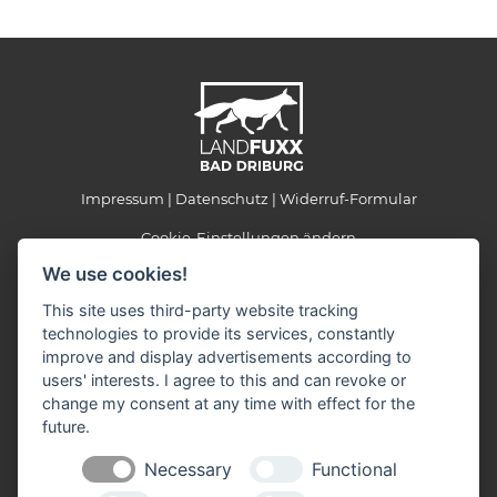
Impressum
Datenschutz
Widerruf-Formular
Cookie-Einstellungen ändern
We use cookies!
Landfuxx Bad Driburg
This site uses third-party website tracking
Konrad-Adenauer-Ring 2a
technologies to provide its services, constantly
33014 Bad Driburg
improve and display advertisements according to
Telefon: 05253 - 869 97 97
users' interests. I agree to this and can revoke or
Telefax: 05253 - 869 97 99
change my consent at any time with effect for the
E-Mail:
info(at)landfuxx-bad-driburg.de
future.
Öffnungszeiten:
Necessary
Functional
Montag - Freitag: 09.00 - 18.30 Uhr