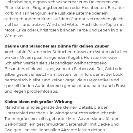
Holzscheiben, eignen sich wunderbar zum Dekorieren von
Pflanzkübeln, Eingangsbereichen oder Hochbeeten. Ein alter
Korb mit Tannengrün, eine rustikale Laterne oder ein
selbstgebundener Kranz auf dem Gartentisch machen gleich
viel her – und trotzen Wind und Wetter. Auch kleine Töpfe mit
Moos, Erika oder Christrosen bringen Farbe und Leben in die
Winterzeit.
Bäume und Sträucher als Bühne für deinen Zauber
Auch kahle Bäume oder Sträucher müssen im Winter nicht leer
wirken. Mit ein paar hängenden Kugeln, Holzsternen oder
Schleifen werden sie zu lebendiger Weihnachtsdeko.
Besonders effektvoll ist es, wenn du Farben wie Rot, Gold oder
Silber gezielt einsetzt – am besten Ton in Ton, damit der Look
harmonisch bleibt. Und keine Sorge: Viele Dekoartikel sind
speziell für den Außenbereich gemacht und halten auch Frost
und Regen problemlos aus.
Kleine Ideen mit großer Wirkung
Manchmal sind es gerade die kleinen Details, die den
Unterschied machen: Ein windgeschütztes Windlicht mit
Tannengrün, ein selbstgebauter Mini-Adventskranz für den
Balkontisch, ein geschmückter Gartenstuhl mit Decke und
Zweigen – solche liebevollen Akzente lassen deinen